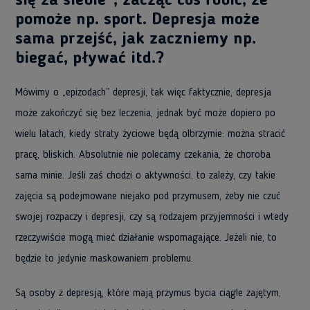
się za siebie”, zacząć coś robić, że
pomoże np. sport. Depresja może
sama przejść, jak zaczniemy np.
biegać, pływać itd.?
Mówimy o „epizodach” depresji, tak więc faktycznie, depresja
może zakończyć się bez leczenia, jednak być może dopiero po
wielu latach, kiedy straty życiowe będą olbrzymie: można stracić
pracę, bliskich. Absolutnie nie polecamy czekania, że choroba
sama minie. Jeśli zaś chodzi o aktywności, to zależy, czy takie
zajęcia są podejmowane niejako pod przymusem, żeby nie czuć
swojej rozpaczy i depresji, czy są rodzajem przyjemności i wtedy
rzeczywiście mogą mieć działanie wspomagające. Jeżeli nie, to
będzie to jedynie maskowaniem problemu.
Są osoby z depresją, które mają przymus bycia ciągle zajętym,