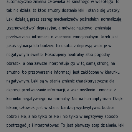
automatycznie zmienia człowieka ze smutnego w wesołego. To
tak nie działa, że ktoś smutny dostanie leki i stanie się wesoły.
Leki działają przez szereg mechanizmów pośrednich, normalizują
„czarnowidztwo” depresyjne, a mówiąc naukowo: zmieniają
przetwarzanie informacji o znaczeniu emocjonalnym. Jeżeli jest
jakaś sytuacja lub bodziec, to osoba z depresją widzi je w
negatywnym świetle. Pokazujemy neutralny albo pogodny
obrazek, a ona zawsze interpretuje go w tę samą stronę, na
smutno, bo przetwarzanie informacji jest zakłócone w kierunku
negatywnym. Leki są w stanie zmienić charakterystyczne dla
depresji przetwarzanie informacji, a wiec myślenie i emocje, z
kierunku negatywnego na normalny. Nie na hurraoptymizm. Dzięki
lekom, człowiek jest w stanie bardziej wychwytywać bodźce
dobre i złe, a nie tylko te złe i nie tylko w negatywny sposób
postrzegać je i interpretować. To jest pierwszy etap działania: leki