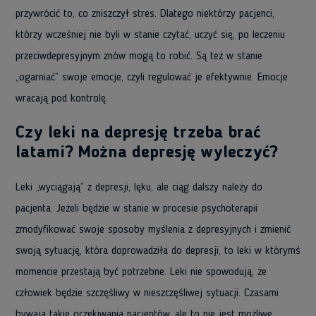
przywrócić to, co zniszczył stres. Dlatego niektórzy pacjenci,
którzy wcześniej nie byli w stanie czytać, uczyć się, po leczeniu
przeciwdepresyjnym znów mogą to robić. Są też w stanie
„ogarniać” swoje emocje, czyli regulować je efektywnie. Emocje
wracają pod kontrolę.
Czy leki na depresję trzeba brać
latami? Można depresję wyleczyć?
Leki „wyciągają” z depresji, lęku, ale ciąg dalszy należy do
pacjenta. Jeżeli będzie w stanie w procesie psychoterapii
zmodyfikować swoje sposoby myślenia z depresyjnych i zmienić
swoją sytuację, która doprowadziła do depresji, to leki w którymś
momencie przestają być potrzebne. Leki nie spowodują, że
człowiek będzie szczęśliwy w nieszczęśliwej sytuacji. Czasami
bywają takie oczekiwania pacjentów, ale to nie jest możliwe.