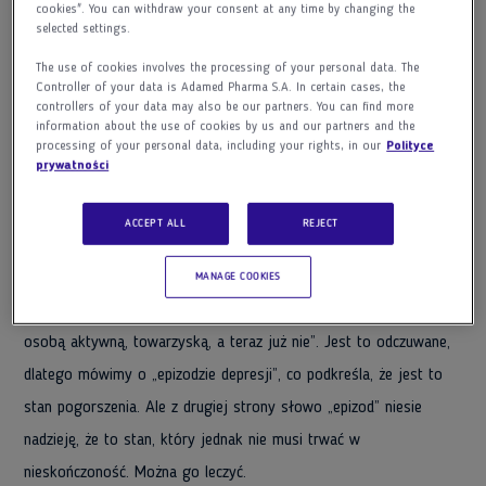
Czyli coś musiało się zmienić, ale
cookies". You can withdraw your consent at any time by changing the
selected settings.
jednocześnie taki stan może trwać
miesiącami, latami. To jak
The use of cookies involves the processing of your personal data. The
Controller of your data is Adamed Pharma S.A. In certain cases, the
stwierdzić, że jest to depresja? Może
controllers of your data may also be our partners. You can find more
ktoś po prostu nie jest życiowym
information about the use of cookies by us and our partners and the
processing of your personal data, including your rights, in our
Polityce
optymistą?
prywatności
Minimalny czas trwania takiej zmiany – według klasyfikacji
ACCEPT ALL
REJECT
zaburzeń psychicznych – to dwa tygodnie. Nawet, jeśli ta zmiana
nastąpiła długo wcześniej, o czym mówią pacjenci, to czują ją;
MANAGE COOKIES
widzą, że przedtem tacy nie byli. Mówią: „Kiedyś byłem/ byłam
osobą aktywną, towarzyską, a teraz już nie”. Jest to odczuwane,
dlatego mówimy o „epizodzie depresji”, co podkreśla, że jest to
stan pogorszenia. Ale z drugiej strony słowo „epizod” niesie
nadzieję, że to stan, który jednak nie musi trwać w
nieskończoność. Można go leczyć.