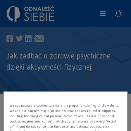
Spraw
Jak zadbać o zdrowie psychiczne
dzięki aktywności fizycznej
We use necessary cookies to ensure the proper functioning of the website.
Pobierz dokument
We and our partners may also use optional cookies for other purposes,
including for analytics and personalization of ads. The use of optional
cookies requires your consent, which you can express by clicking "Accept
all". If you do not consent to the use of any optional cookies, click