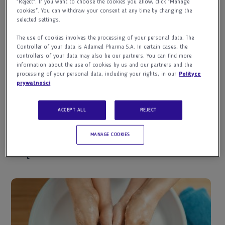
"Reject". If you want to choose the cookies you allow, click "Manage
cookies". You can withdraw your consent at any time by changing the
DOKUMENT
selected settings.
Jak zadbać o zdrowie psychiczne
The use of cookies involves the processing of your personal data. The
Controller of your data is Adamed Pharma S.A. In certain cases, the
dzięki aktywności fizycznej
controllers of your data may also be our partners. You can find more
information about the use of cookies by us and our partners and the
processing of your personal data, including your rights, in our
Polityce
POBIERZ
prywatności
ACCEPT ALL
REJECT
MANAGE COOKIES
WIĘCEJ MATERIAŁÓW DO POBRANIA